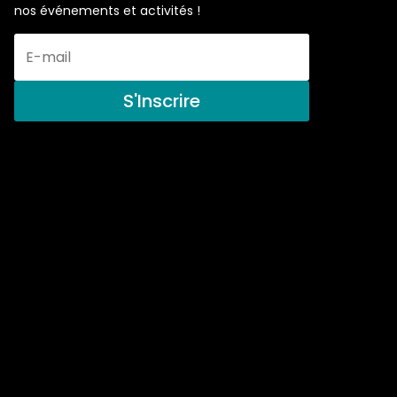
nos événements et activités !
S'Inscrire
506, route 132 Est, suite 103 Bonaventure, QC G0C 1E0
Tel :
(418) 534-4498
info@cregaspesie.org
Projets en cours