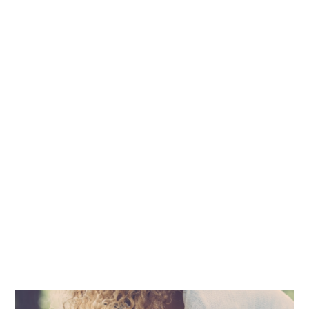
environnementaux et de développement durable
afin que la région de la Gaspésie puisse se
développer tout en protégeant ses ressources
naturelles. Le CREG œuvre dans la plupart des
grands dossiers environnementaux (matières
résiduelles, gestion de l’eau, énergie, forêts,
agriculture, développement durable, etc.).
Le CREG a pour mission d’informer et de sensibiliser
les décideurs, les leaders et la population de la
Gaspésie aux enjeux de développement durable
et de protection de l’environnement en misant sur
la concertation et la représentation des acteurs
régionaux et en agissant à titre d’organisme
ressource pour le milieu.