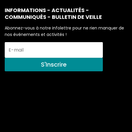
INFORMATIONS - ACTUALITÉS -
COMMUNIQUÉS - BULLETIN DE VEILLE
Abonnez-vous à notre infolettre pour ne rien manquer de
nos événements et activités !
S'Inscrire
506, route 132 Est, suite 103 Bonaventure, QC G0C 1E0
Tel :
(418) 534-4498