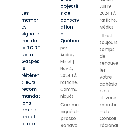
objectif
Juil 19,
Les
s de
2024
|
À
membr
conserv
l’affiche
,
es
ation
Médias
signata
du
Il est
ires de
Québec
toujours
la TGIRT
par
temps
de la
Audrey
de
Gaspés
Minot
|
renouve
ie
Nov 4,
ler
réitèren
2024
|
À
votre
t leurs
l’affiche
,
adhésio
recom
Commu
n ou
mandat
niqués
devenir
ions
Commu
membr
pour le
niqué de
e du
projet
presse
Conseil
pilote
Bonave
régional