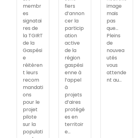
membr
fiers
image
es
d’annon
mais
signatai
cer la
pas
res de
particip
que…
la TGIRT
ation
Pleins
de la
active
de
Gaspési
de la
nouvea
e
région
utés
réitèren
gaspési
vous
t leurs
enne à
attende
recom
l’appel
nt au...
mandati
à
ons
projets
pour le
d’aires
projet
protégé
pilote
es en
sur la
territoir
populati
e...