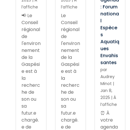
2025
|
À
2025
|
À
: Forum
l’affiche
l’affiche
nationa
📢 Le
Le
l
Conseil
Conseil
Espèce
régional
régional
s
de
de
Aquatiq
l'environ
l'environ
ues
nement
nement
Envahis
de la
de la
santes
Gaspési
Gaspési
par
e est à
e est à
Audrey
la
la
Minot
|
recherc
recherc
Jan 8,
he de
he de
2025
|
À
son ou
son ou
l’affiche
sa
sa
futur.e
futur.e
⏰ À
chargé.
chargé.
votre
e de
e de
agenda