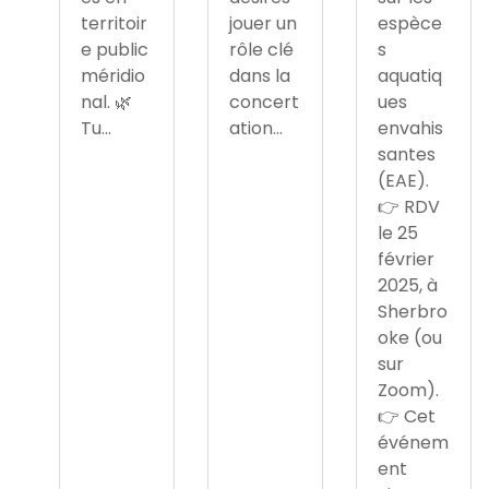
territoir
jouer un
espèce
e public
rôle clé
s
méridio
dans la
aquatiq
nal. 🌿
concert
ues
Tu...
ation...
envahis
santes
(EAE).
👉 RDV
le 25
février
2025, à
Sherbro
oke (ou
sur
Zoom).
👉 Cet
événem
ent