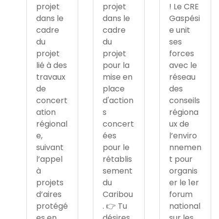
projet
projet
! Le CRE
dans le
dans le
Gaspési
cadre
cadre
e unit
du
du
ses
projet
projet
forces
lié à des
pour la
avec le
travaux
mise en
réseau
de
place
des
concert
d'action
conseils
ation
s
régiona
régional
concert
ux de
e,
ées
l’enviro
suivant
pour le
nnemen
l’appel
rétablis
t pour
à
sement
organis
projets
du
er le 1er
d’aires
Caribou
forum
protégé
. 👉 Tu
national
es en
désires
sur les