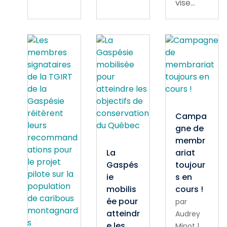
vise...
Campa
gne de
membr
La
ariat
Gaspés
toujour
ie
s en
mobilis
cours !
ée pour
par
atteindr
Audrey
e les
Minot
|