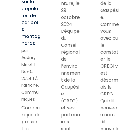
sur la
nture, le
de la
populat
29
Gaspési
ion de
octobre
e.
caribou
2024 –
Comme
s
L’équipe
vous
montag
du
avez pu
nards
Conseil
le
par
régional
constat
Audrey
de
er le
Minot
|
l’enviro
CREGIM
Nov 5,
nnemen
est
2024
|
À
t de la
désorm
l’affiche
,
Gaspési
ais le
Commu
e
CREG.
niqués
(CREG)
Qui dit
Commu
et ses
nouvea
niqué de
partena
u nom
presse
ires
dit
Les
sont
nouvelle