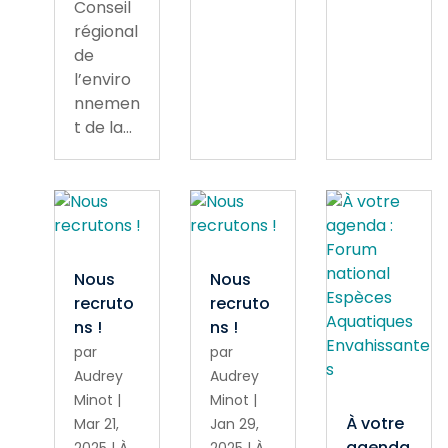
Conseil
régional
de
l’enviro
nnemen
t de la...
Nous
Nous
recruto
recruto
ns !
ns !
par
par
Audrey
Audrey
Minot
|
Minot
|
À votre
Mar 21,
Jan 29,
agenda