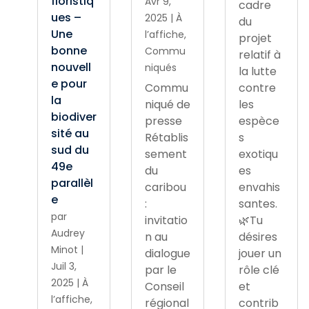
floristiq
Avr 9,
cadre
ues –
2025
|
À
du
Une
l’affiche
,
projet
bonne
Commu
relatif à
nouvell
niqués
la lutte
e pour
Commu
contre
la
niqué de
les
biodiver
presse
espèce
sité au
Rétablis
s
sud du
sement
exotiqu
49e
du
es
parallèl
caribou
envahis
e
:
santes.
par
invitatio
🌿Tu
Audrey
n au
désires
Minot
|
dialogue
jouer un
Juil 3,
par le
rôle clé
2025
|
À
Conseil
et
l’affiche
,
régional
contrib