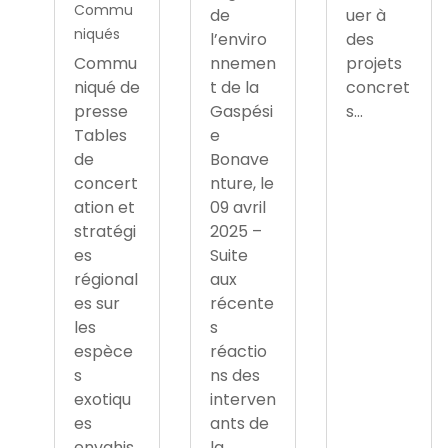
Commu
de
uer à
niqués
l’enviro
des
Commu
nnemen
projets
niqué de
t de la
concret
presse
Gaspési
s...
Tables
e
de
Bonave
concert
nture, le
ation et
09 avril
stratégi
2025 –
es
Suite
régional
aux
es sur
récente
les
s
espèce
réactio
s
ns des
exotiqu
interven
es
ants de
envahis
la