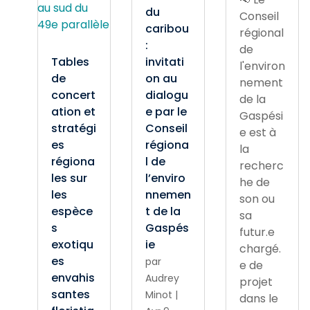
du
Conseil
caribou
régional
:
de
Tables
invitati
l'environ
de
on au
nement
concert
dialogu
de la
ation et
e par le
Gaspési
stratégi
Conseil
e est à
es
régiona
la
régiona
l de
recherc
les sur
l’enviro
he de
les
nnemen
son ou
espèce
t de la
sa
s
Gaspés
futur.e
exotiqu
ie
chargé.
es
par
e de
envahis
Audrey
projet
santes
Minot
|
dans le